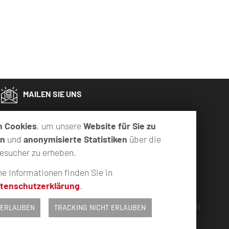
MAILEN SIE UNS
n Cookies
, um unsere
Website für Sie zu
rn
und
anonymisierte Statistiken
über die
esucher zu erheben.
he Informationen finden Sie in
tenschutzerklärung
.
LOGIN
 ERLAUBEN
TRACKING NICHT ERLAUBEN