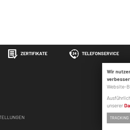
ZERTIFIKATE
TELEFONSERVICE
Wir nutze
verbesse
Website-B
Ausführlic
unserer
Da
STELLUNGEN
TRACKING