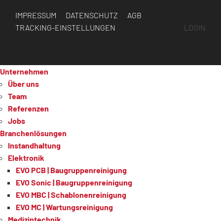
IMPRESSUM
DATENSCHUTZ
AGB
TRACKING-EINSTELLUNGEN
LOGIN
Unternehmen
Über uns
Team
Referenzen
Jobs
Branchenlösungen
Instandhaltung
Elektronik
EVO PCB | Baugruppenreinigung
EVO Sonic | Baugruppenreinigung
EVO MBC | Schablonenreinigung
EVO MC | Wartungsreinigung
Medizintechnik