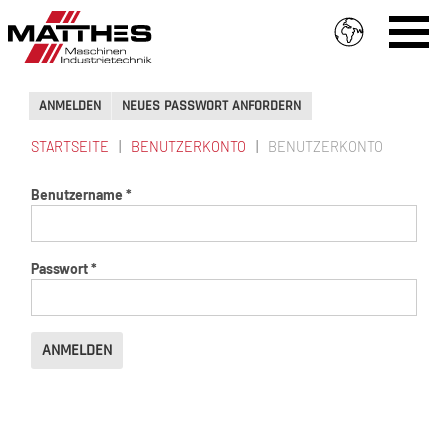
Direkt zum Inhalt
ANMELDEN
(AKTIVER
NEUES PASSWORT ANFORDERN
PRIMÄRE REITER
REITER)
STARTSEITE
BENUTZERKONTO
BENUTZERKONTO
SIE SIND HIER
Benutzername
*
Passwort
*
ANMELDEN